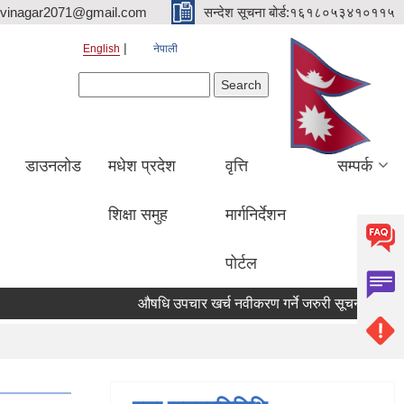
hvinagar2071@gmail.com
सन्देश सूचना बोर्ड:१६१८०५३४१०११५
English
नेपाली
Search form
Search
डाउनलोड
मधेश प्रदेश
वृत्ति
सम्पर्क
शिक्षा समुह
मार्गनिर्देशन
पोर्टल
औषधि उपचार खर्च नवीकरण गर्ने जरुरी सूचना
सम्पत्