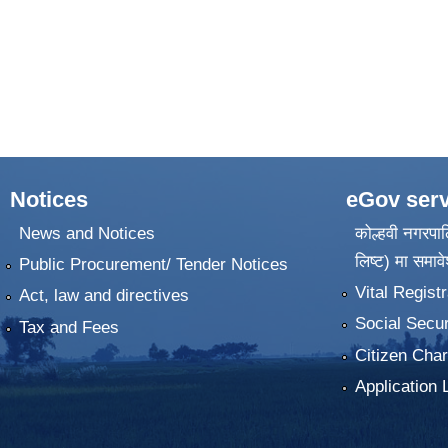
Notices
eGov serv
News and Notices
कोल्हवी नगरपाल
लिष्ट) मा समावे
Public Procurement/ Tender Notices
Vital Registr
Act, law and directives
Social Secur
Tax and Fees
Citizen Char
Application 