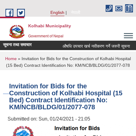
Skip to main content
English
नेपाली
Kolhabi Municipality
Government of Nepal
सूचना तथा समाचार
औषधि उपचार खर्च नवीकरण गर्ने जरुरी सूचना
You are here
Home
» Invitation for Bids for the Construction of Kolhabi Hospital
(15 Bed) Contract Identification No: KM/NCB/BLDG/01/2077-078
Invitation for Bids for the
Construction of Kolhabi Hospital (15
Bed) Contract Identification No:
KM/NCB/BLDG/01/2077-078
Submitted on:
Sun, 01/24/2021 - 21:05