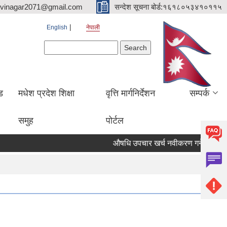
hvinagar2071@gmail.com
सन्देश सूचना बोर्ड:१६१८०५३४१०११५
English
नेपाली
Search form
Search
ड
मधेश प्रदेश शिक्षा
वृत्ति मार्गनिर्देशन
सम्पर्क
समुह
पोर्टल
औषधि उपचार खर्च नवीकरण गर्ने जरुरी सूचन