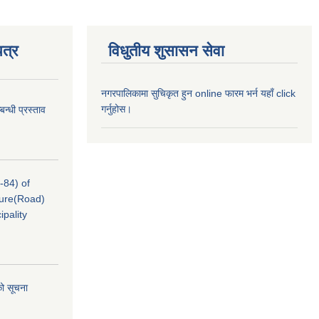
त्र
विधुतीय शुसासन सेवा
नगरपालिकामा सुचिकृत हुन online फारम भर्न यहाँ click
गर्नुहोस।
न्धी प्रस्ताव
-84) of
cture(Road)
pality
को सूचना