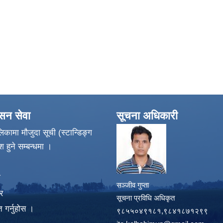
ासन सेवा
सूचना अधिकारी
िकामा मौजुदा सूची (स्टान्डिङ्ग
श हुने सम्बन्धमा ।
ा
सञ्जीव गुप्ता
र
सूचना प्रविधि अधिकृत
 गर्नुहोस ।
९८५५०४९१८१,९८४१८७१२९९