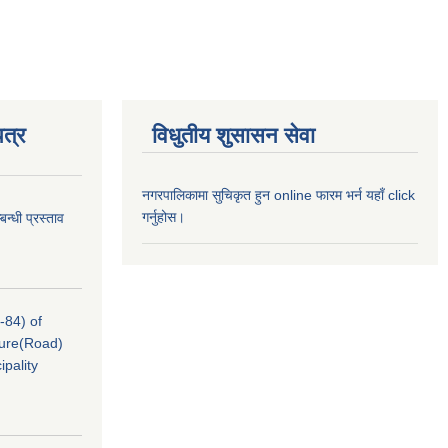
त्र
विधुतीय शुसासन सेवा
नगरपालिकामा सुचिकृत हुन online फारम भर्न यहाँ click
गर्नुहोस।
न्धी प्रस्ताव
-84) of
cture(Road)
pality