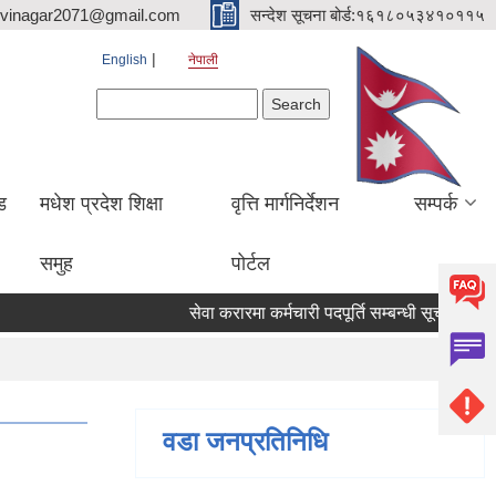
hvinagar2071@gmail.com
सन्देश सूचना बोर्ड:१६१८०५३४१०११५
English
नेपाली
Search form
Search
ड
मधेश प्रदेश शिक्षा
वृत्ति मार्गनिर्देशन
सम्पर्क
समुह
पोर्टल
सेवा करारमा कर्मचारी पदपूर्ति सम्बन्धी सूचना
आ. व.
वडा जनप्रतिनिधि