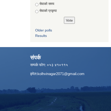
सेवाको समय
सेवाको प्रकृया
Older polls
Results
संपर्क
सम्पर्क फोन: ०५३ ४१०११५
इमेल:
kolhvinagar2071@gmail.com