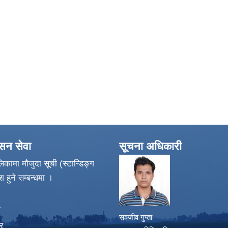
ासन सेवा
सूचना अधिकारी
िकामा मौजुदा सूची (स्टान्डिङ्ग
श हुने सम्बन्धमा ।
ा
सञ्जीव गुप्ता
र