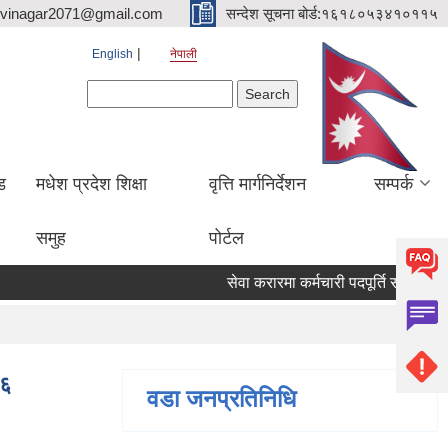
hvinagar2071@gmail.com
सन्देश सूचना बोर्ड:१६१८०५३४१०११५
English
नेपाली
Search form
Search
ड
मधेश प्रदेश शिक्षा
वृत्ति मार्गनिर्देशन
सम्पर्क
समुह
पोर्टल
सेवा करारमा कर्मचारी पदपूर्ति सम्बन्धी सूचना
१६
वडा जनप्रतिनिधि