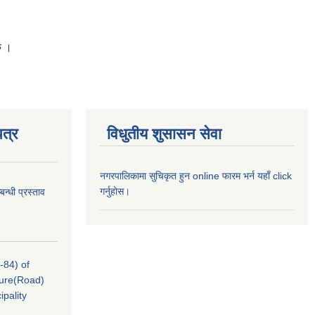
ु ।
त्र
विधुतीय शुसासन सेवा
नगरपालिकामा सुचिकृत हुन online फारम भर्न यहाँ click
गर्नुहोस।
न्धी प्रस्ताव
-84) of
cture(Road)
pality