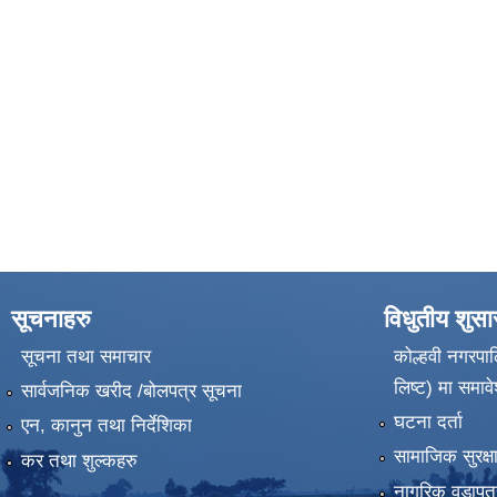
सूचनाहरु
विधुतीय शुस
सूचना तथा समाचार
कोल्हवी नगरपाल
लिष्ट) मा समावे
सार्वजनिक खरीद /बोलपत्र सूचना
घटना दर्ता
एन, कानुन तथा निर्देशिका
सामाजिक सुरक्ष
कर तथा शुल्कहरु
नागरिक वडापत्