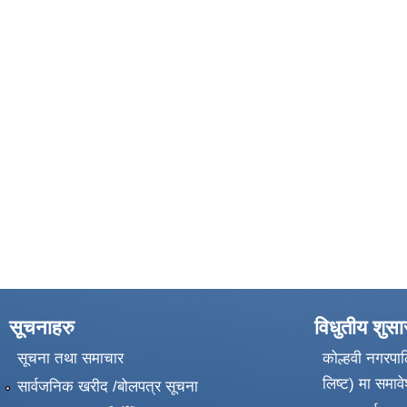
सूचनाहरु
विधुतीय शुस
सूचना तथा समाचार
कोल्हवी नगरपाल
लिष्ट) मा समावे
सार्वजनिक खरीद /बोलपत्र सूचना