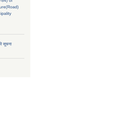
-84) of
cture(Road)
pality
को सूचना