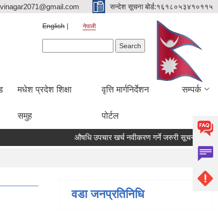
hvinagar2071@gmail.com
सन्देश सूचना बोर्ड:१६१८०५३४१०११५
English
नेपाली
Search form
Search
ड
मधेश प्रदेश शिक्षा
वृत्ति मार्गनिर्देशन
सम्पर्क
समुह
पोर्टल
औषधि उपचार खर्च नवीकरण गर्ने जरुरी सूचना
सम्पत्ति
वडा जनप्रतिनिधि