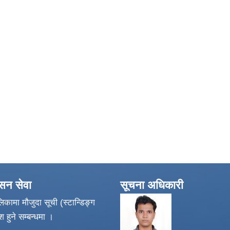
ासन सेवा
सूचना अधिकारी
िकामा मौजुदा सूची (स्टान्डिङ्ग
श हुने सम्बन्धमा ।