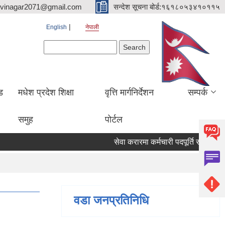
hvinagar2071@gmail.com
सन्देश सूचना बोर्ड:१६१८०५३४१०११५
English
नेपाली
Search form
Search
ड
मधेश प्रदेश शिक्षा
वृत्ति मार्गनिर्देशन
सम्पर्क
समुह
पोर्टल
सेवा करारमा कर्मचारी पदपूर्ति सम्बन्धी सूचना
वडा जनप्रतिनिधि