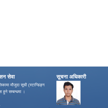
ासन सेवा
सूचना अधिकारी
िकामा मौजुदा सूची (स्टान्डिङ्ग
श हुने सम्बन्धमा ।
ा