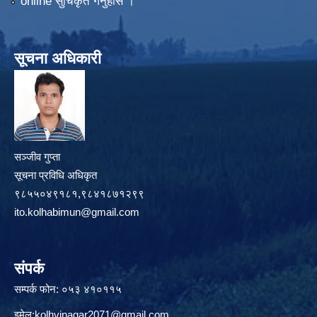
online सुचिकृत गर्नुहोस ।
सूचना अधिकारी
सञ्जीव गुप्ता
सूचना प्रविधि अधिकृत
९८५५०४९१८१,९८४१८७१२९९
ito.kolhabimun@gmail.com
संपर्क
सम्पर्क फोन: ०५३ ४१०११५
इमेल:
kolhvinagar2071@gmail.com