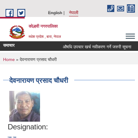
Skip to main content
English
नेपाली
कोल्हवी नगरपालिका
मधेश प्रदेश , बारा, नेपाल
समाचार
औषधि उपचार खर्च नवीकरण गर्ने जरुरी सूचना
स
You are here
Home
» देवनारायण प्रसाद चौधरी
देवनारायण प्रसाद चौधरी
Designation: