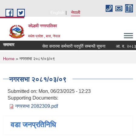
Skip to main content
English
नेपाली
कोल्हवी नगरपालिका
मधेश प्रदेश , बारा, नेपाल
समाचार
सेवा करारमा कर्मचारी पदपूर्ति सम्बन्धी सूचना
आ. व. २०८३/८४ क
You are here
Home
» नगरसभा २०८१/०३/०९
नगरसभा २०८१/०३/०९
Submitted on:
Mon, 06/23/2025 - 12:23
Supporting Documents:
नगरसभा 2082309.pdf
वडा जनप्रतिनिधि