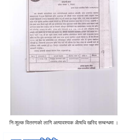
निःशुल्क वितरणकाे लागि अत्यावश्यक अैाषधि खरिद सम्बन्धमा ।