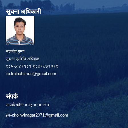
सूचना अधिकारी
सञ्जीव गुप्ता
सूचना प्रविधि अधिकृत
९८५५०४९१८१,९८४१८७१२९९
ito.kolhabimun@gmail.com
संपर्क
सम्पर्क फोन: ०५३ ४१०११५
इमेल:
kolhvinagar2071@gmail.com