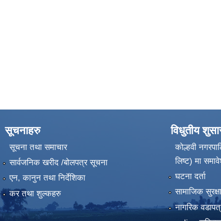
सूचनाहरु
विधुतीय शुस
सूचना तथा समाचार
कोल्हवी नगरपाल
लिष्ट) मा समावे
सार्वजनिक खरीद /बोलपत्र सूचना
घटना दर्ता
एन, कानुन तथा निर्देशिका
सामाजिक सुरक्ष
कर तथा शुल्कहरु
नागरिक वडापत्