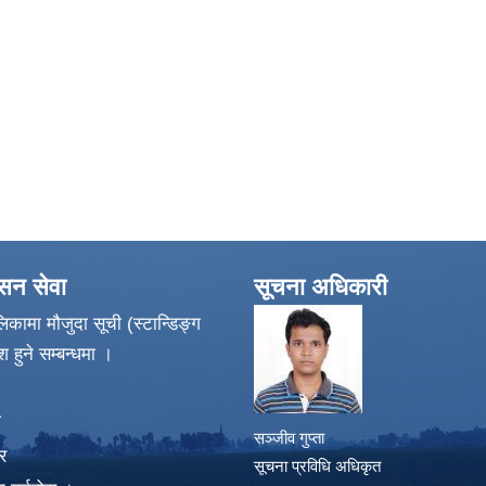
ासन सेवा
सूचना अधिकारी
िकामा मौजुदा सूची (स्टान्डिङ्ग
श हुने सम्बन्धमा ।
ा
सञ्जीव गुप्ता
र
सूचना प्रविधि अधिकृत