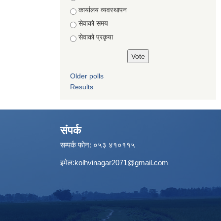
कार्यालय व्यवस्थापन
सेवाको समय
सेवाको प्रकृया
Older polls
Results
संपर्क
सम्पर्क फोन: ०५३ ४१०११५
इमेल:
kolhvinagar2071@gmail.com