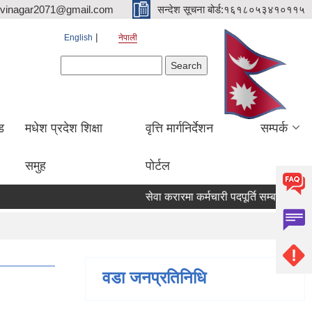
hvinagar2071@gmail.com
सन्देश सूचना बोर्ड:१६१८०५३४१०११५
English
नेपाली
Search form
Search
ड
मधेश प्रदेश शिक्षा
वृत्ति मार्गनिर्देशन
सम्पर्क
समुह
पोर्टल
सेवा करारमा कर्मचारी पदपूर्ति सम्बन्धी सूचना
वडा जनप्रतिनिधि