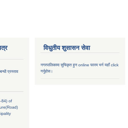
त्र
विधुतीय शुसासन सेवा
नगरपालिकामा सुचिकृत हुन online फारम भर्न यहाँ click
गर्नुहोस।
न्धी प्रस्ताव
-84) of
cture(Road)
pality