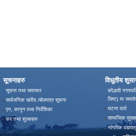
सूचनाहरु
विधुतीय शुस
सूचना तथा समाचार
कोल्हवी नगरपाल
लिष्ट) मा समावे
सार्वजनिक खरीद /बोलपत्र सूचना
घटना दर्ता
एन, कानुन तथा निर्देशिका
सामाजिक सुरक्ष
कर तथा शुल्कहरु
नागरिक वडापत्