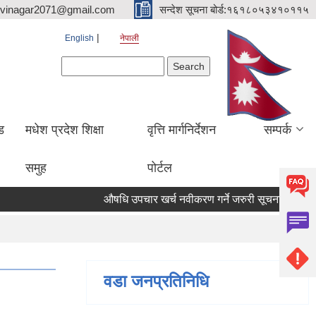
hvinagar2071@gmail.com
सन्देश सूचना बोर्ड:१६१८०५३४१०११५
English
नेपाली
Search form
Search
ड
मधेश प्रदेश शिक्षा
वृत्ति मार्गनिर्देशन
सम्पर्क
समुह
पोर्टल
औषधि उपचार खर्च नवीकरण गर्ने जरुरी सूचना
सम्पत्त
वडा जनप्रतिनिधि