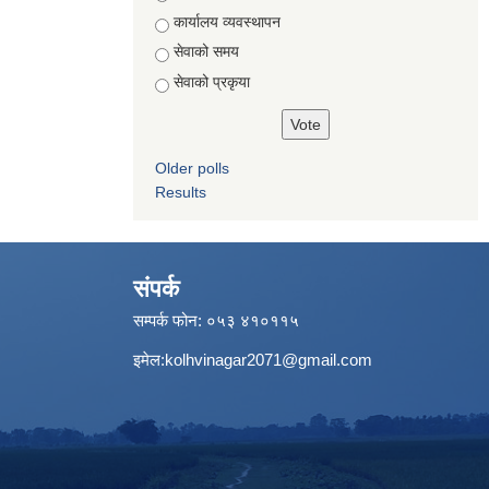
कार्यालय व्यवस्थापन
सेवाको समय
सेवाको प्रकृया
Older polls
Results
संपर्क
सम्पर्क फोन: ०५३ ४१०११५
इमेल:
kolhvinagar2071@gmail.com