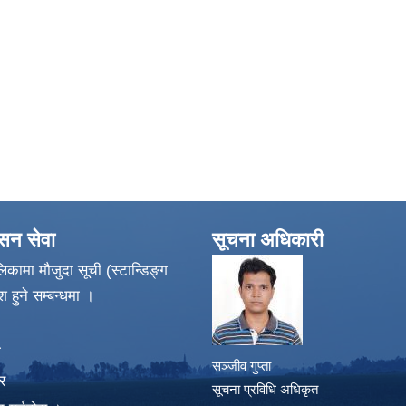
ासन सेवा
सूचना अधिकारी
िकामा मौजुदा सूची (स्टान्डिङ्ग
श हुने सम्बन्धमा ।
ा
सञ्जीव गुप्ता
र
सूचना प्रविधि अधिकृत