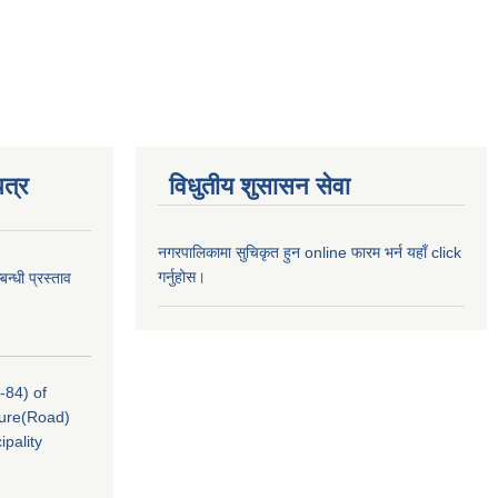
त्र
विधुतीय शुसासन सेवा
नगरपालिकामा सुचिकृत हुन online फारम भर्न यहाँ click
गर्नुहोस।
न्धी प्रस्ताव
-84) of
cture(Road)
pality