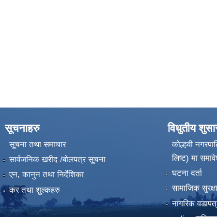
सूचनाहरु
विधुतीय शुस
सूचना तथा समाचार
कोल्हवी नगरपाल
लिष्ट) मा समावे
सार्वजनिक खरीद /बोलपत्र सूचना
घटना दर्ता
एन, कानुन तथा निर्देशिका
सामाजिक सुरक्ष
कर तथा शुल्कहरु
नागरिक वडापत्