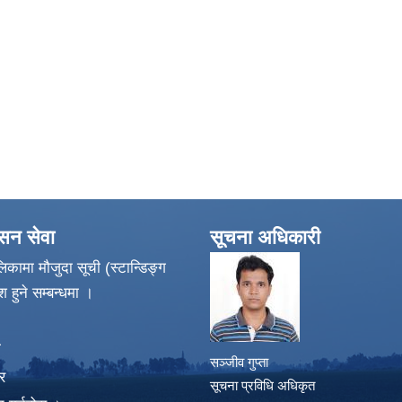
ासन सेवा
सूचना अधिकारी
िकामा मौजुदा सूची (स्टान्डिङ्ग
श हुने सम्बन्धमा ।
ा
सञ्जीव गुप्ता
र
सूचना प्रविधि अधिकृत