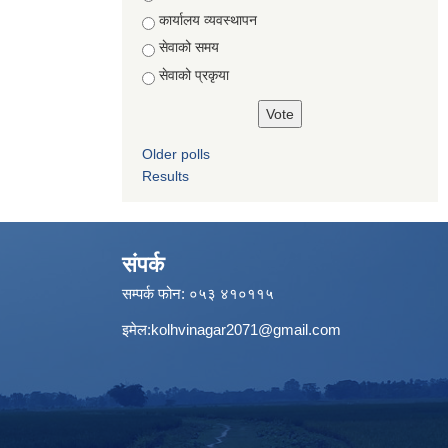
कार्यालय व्यवस्थापन
सेवाको समय
सेवाको प्रकृया
Older polls
Results
संपर्क
सम्पर्क फोन: ०५३ ४१०११५
इमेल:
kolhvinagar2071@gmail.com