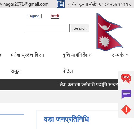
hvinagar2071@gmail.com
सन्देश सूचना बोर्ड:१६१८०५३४१०११५
English
नेपाली
Search form
Search
ड
मधेश प्रदेश शिक्षा
वृत्ति मार्गनिर्देशन
सम्पर्क
समुह
पोर्टल
सेवा करारमा कर्मचारी पदपूर्ति सम्बन्धी सूचना
वडा जनप्रतिनिधि