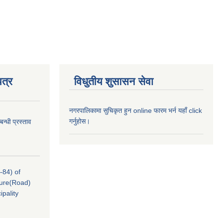
त्र
विधुतीय शुसासन सेवा
नगरपालिकामा सुचिकृत हुन online फारम भर्न यहाँ click
गर्नुहोस।
न्धी प्रस्ताव
-84) of
cture(Road)
pality