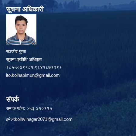
सूचना अधिकारी
सञ्जीव गुप्ता
सूचना प्रविधि अधिकृत
९८५५०४९१८१,९८४१८७१२९९
ito.kolhabimun@gmail.com
संपर्क
सम्पर्क फोन: ०५३ ४१०११५
इमेल:
kolhvinagar2071@gmail.com