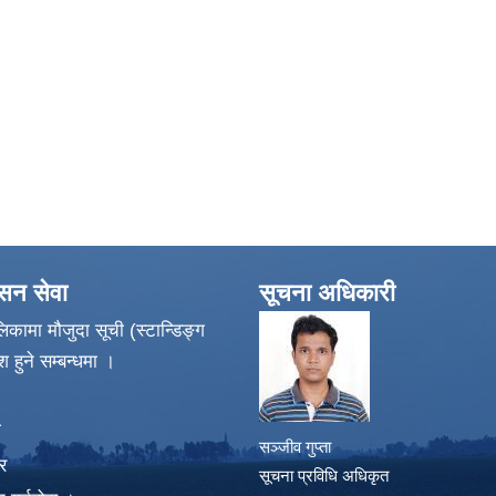
ासन सेवा
सूचना अधिकारी
िकामा मौजुदा सूची (स्टान्डिङ्ग
श हुने सम्बन्धमा ।
ा
सञ्जीव गुप्ता
र
सूचना प्रविधि अधिकृत