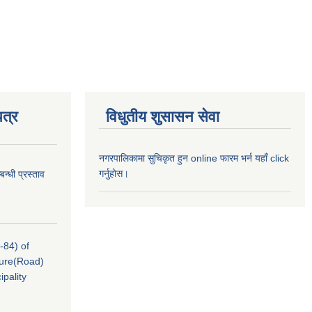
त्र
विधुतीय शुसासन सेवा
नगरपालिकामा सुचिकृत हुन online फारम भर्न यहाँ click
गर्नुहोस।
न्धी प्रस्ताव
-84) of
cture(Road)
pality