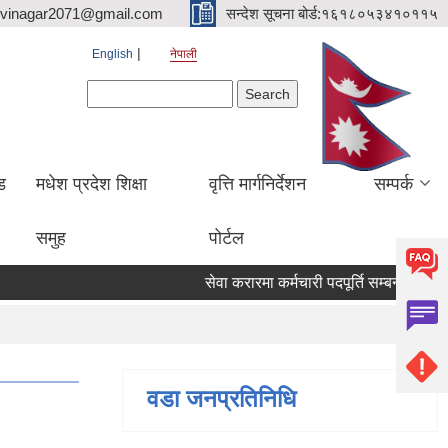
hvinagar2071@gmail.com
सन्देश सूचना बोर्ड:१६१८०५३४१०११५
English
नेपाली
Search form
Search
ड
मधेश प्रदेश शिक्षा
वृत्ति मार्गनिर्देशन
सम्पर्क
समुह
पोर्टल
सेवा करारमा कर्मचारी पदपूर्ति सम्बन्धी सूचना
वडा जनप्रतिनिधि