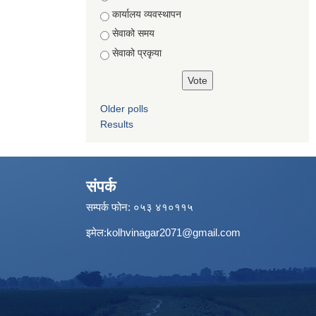
कार्यालय व्यवस्थापन
सेवाको समय
सेवाको प्रकृया
Older polls
Results
संपर्क
सम्पर्क फोन: ०५३ ४१०११५
इमेल:
kolhvinagar2071@gmail.com