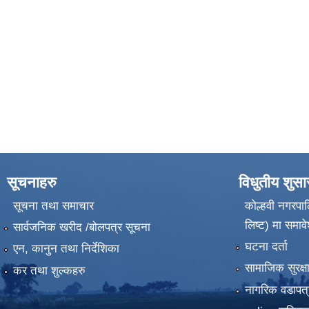
सूचनाहरु
विधुतीय शुस
सूचना तथा समाचार
कोल्हवी नगरपाल
लिष्ट) मा समावे
सार्वजनिक खरीद /बोलपत्र सूचना
घटना दर्ता
एन, कानुन तथा निर्देशिका
सामाजिक सुरक्ष
कर तथा शुल्कहरु
नागरिक वडापत्