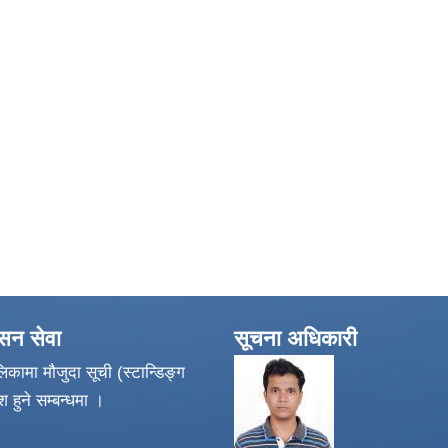
ासन सेवा
सूचना अधिकारी
िकामा मौजुदा सूची (स्टान्डिङ्ग
श हुने सम्बन्धमा ।